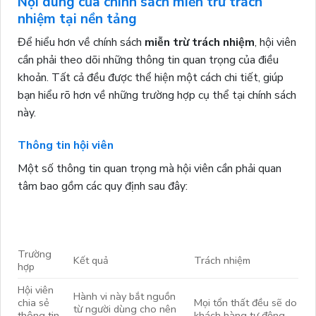
Nội dung của chính sách miễn trừ trách
nhiệm tại nền tảng
Để hiểu hơn về chính sách
miễn trừ trách nhiệm
, hội viên
cần phải theo dõi những thông tin quan trọng của điều
khoản. Tất cả đều được thể hiện một cách chi tiết, giúp
bạn hiểu rõ hơn về những trường hợp cụ thể tại chính sách
này.
Thông tin hội viên
Một số thông tin quan trọng mà hội viên cần phải quan
tâm bao gồm các quy định sau đây:
Trường
Kết quả
Trách nhiệm
hợp
Hội viên
Hành vi này bắt nguồn
chia sẻ
Mọi tổn thất đều sẽ do
từ người dùng cho nên
thông tin
khách hàng tự động