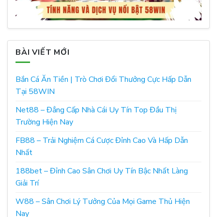
BÀI VIẾT MỚI
Bắn Cá Ăn Tiền | Trò Chơi Đổi Thưởng Cực Hấp Dẫn
Tại 58WIN
Net88 – Đẳng Cấp Nhà Cái Uy Tín Top Đầu Thị
Trường Hiện Nay
FB88 – Trải Nghiệm Cá Cược Đỉnh Cao Và Hấp Dẫn
Nhất
188bet – Đỉnh Cao Sân Chơi Uy Tín Bậc Nhất Làng
Giải Trí
W88 – Sân Chơi Lý Tưởng Của Mọi Game Thủ Hiện
Nay