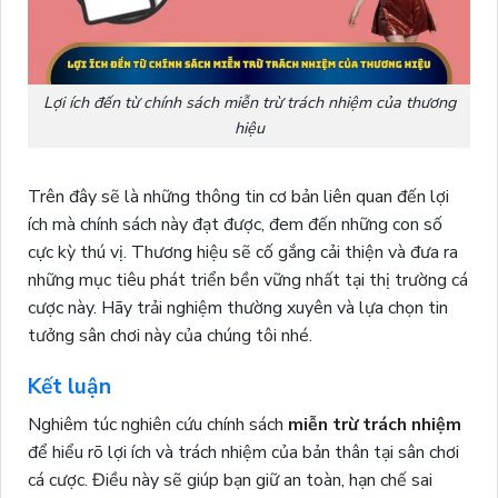
Lợi ích đến từ chính sách miễn trừ trách nhiệm của thương
hiệu
Trên đây sẽ là những thông tin cơ bản liên quan đến lợi
ích mà chính sách này đạt được, đem đến những con số
cực kỳ thú vị. Thương hiệu sẽ cố gắng cải thiện và đưa ra
những mục tiêu phát triển bền vững nhất tại thị trường cá
cược này. Hãy trải nghiệm thường xuyên và lựa chọn tin
tưởng sân chơi này của chúng tôi nhé.
Kết luận
Nghiêm túc nghiên cứu chính sách
miễn trừ trách nhiệm
để hiểu rõ lợi ích và trách nhiệm của bản thân tại sân chơi
cá cược. Điều này sẽ giúp bạn giữ an toàn, hạn chế sai