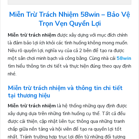
Miễn Trừ Trách Nhiệm 58win – Bảo Vệ
Trọn Vẹn Quyền Lợi
Miễn trừ trách nhiệm
được xây dựng với mục đích chính
là đảm bảo lợi ích khỏi các tình huống không mong muốn.
Nêu rõ quyền lợi, nghĩa vụ của cả 2 bên để tạo ra được
một sân chơi minh bạch và công bằng. Cùng nhà cái
58win
tìm hiểu thông tin chi tiết và thực hiện đúng theo quy định
nhé.
Miễn trừ trách nhiệm và thông tin chi tiết
tại thương hiệu
Miễn trừ trách nhiệm
là hệ thống những quy định được
xây dựng dựa trên những tình huống cụ thể. Tất cả đều
được cải thiện, cập nhật liên tục thông qua những tranh
chấp giữa nền tảng và hội viên để tạo ra quyền lợi tốt
nhất. Tránh trường hợp trục lợi đến từ những đối tượng