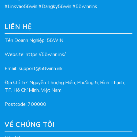
#Linkvao58win #Dangky58win #58winnink
LIÊN HỆ
Tên Doanh Nghiệp: 58WIN
Website:
https://58winn.ink/
Email:
support@58winn.ink
Địa Chỉ: 57 Nguyễn Thượng Hiền, Phường 5, Bình Thạnh,
TP. Hồ Chí Minh, Việt Nam
Postcode:
700000
VỀ CHÚNG TÔI