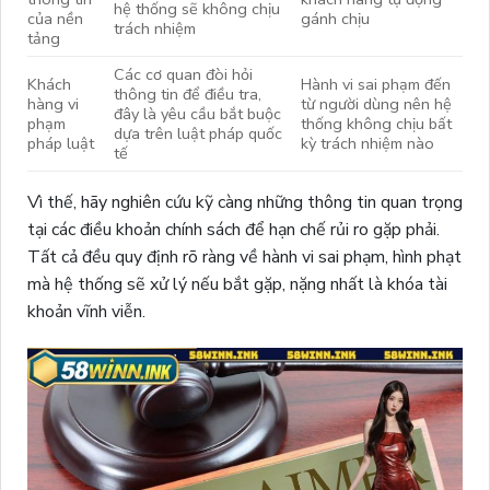
hệ thống sẽ không chịu
của nền
gánh chịu
trách nhiệm
tảng
Các cơ quan đòi hỏi
Khách
Hành vi sai phạm đến
thông tin để điều tra,
hàng vi
từ người dùng nên hệ
đây là yêu cầu bắt buộc
phạm
thống không chịu bất
dựa trên luật pháp quốc
pháp luật
kỳ trách nhiệm nào
tế
Vì thế, hãy nghiên cứu kỹ càng những thông tin quan trọng
tại các điều khoản chính sách để hạn chế rủi ro gặp phải.
Tất cả đều quy định rõ ràng về hành vi sai phạm, hình phạt
mà hệ thống sẽ xử lý nếu bắt gặp, nặng nhất là khóa tài
khoản vĩnh viễn.