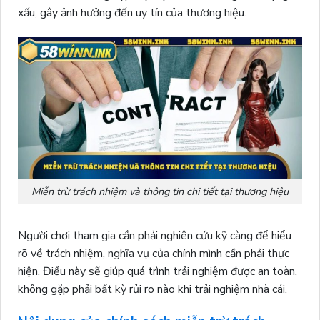
xấu, gây ảnh hưởng đến uy tín của thương hiệu.
Miễn trừ trách nhiệm và thông tin chi tiết tại thương hiệu
Người chơi tham gia cần phải nghiên cứu kỹ càng để hiểu
rõ về trách nhiệm, nghĩa vụ của chính mình cần phải thực
hiện. Điều này sẽ giúp quá trình trải nghiệm được an toàn,
không gặp phải bất kỳ rủi ro nào khi trải nghiệm nhà cái.