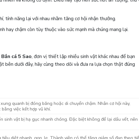
ẫu nhiên và không cố định. Điều này tạo nên sức hút ấn tượng, thú 
hí, tính năng lại với nhau nhằm tăng cơ hội nhận thưởng.
nhanh hay chậm còn tùy thuộc vào sức mạnh mà chúng mang lại.
g
Bắn cá 5 Sao
, đơn vị thiết lập nhiều sinh vật khác nhau để bạn
ật bên dưới đây, hãy cùng theo dõi và đưa ra lựa chọn thật đúng
t xung quanh bị đóng băng hoặc di chuyển chậm. Nhân cơ hội này,
c bằng việc kết hợp vũ khí.
n sinh vật bị hạ gục nhanh chóng. Đặc biệt không để lại dấu vết, nên
tiêu diệt nhanh, gọn, lẹ. Thành viên có thể tăng giảm số đạn theo ti