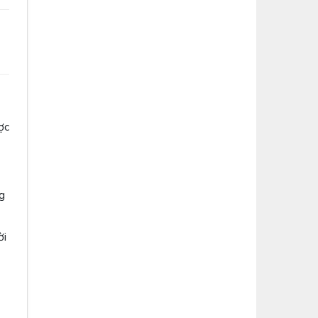
ợc
g
ời