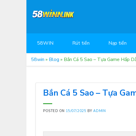
Skip
to
content
58WIN
Rút tiền
Nạp tiền
58win
»
Blog
»
Bắn Cá 5 Sao – Tựa Game Hấp Dẫ
Bắn Cá 5 Sao – Tựa Ga
POSTED ON
15/07/2025
BY
ADMIN