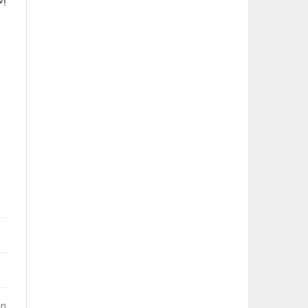
vị
ền