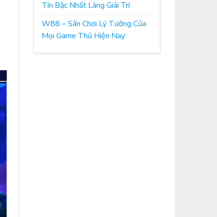
Tín Bậc Nhất Làng Giải Trí
W88 – Sân Chơi Lý Tưởng Của
Mọi Game Thủ Hiện Nay