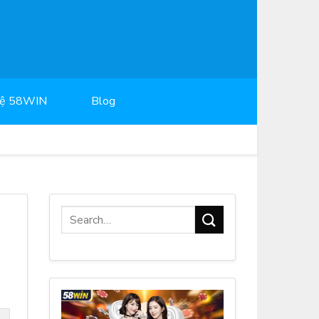
hệ 58WIN
Blog