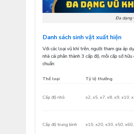
Đa dạng v
Danh sách sinh vật xuất hiện
Với các loại vũ khí trên, người tham gia áp 
nhà cái phân thành 3 cấp độ, mỗi cấp sở hữu
chuẩn:
Thể loại
Tỷ lệ thưởng
Cấp độ nhỏ
x2, x5, x7, x8, x9, x10, 
Cấp độ trung bình
x10, x20, x30, x50, x60,