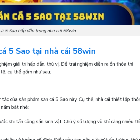
 cá 5 Sao hấp dẫn trong nhà cái 58win
cá 5 Sao tại nhà cái 58win
hiệm giải trí hấp dẫn, thú vị. Để trải nghiệm diễn ra ổn thỏa thì
 lệ, cụ thể gồm như sau:
 tắc của sản phẩm săn cá 5 Sao này. Cụ thể, nhà cái thiết lập thô
 nắm bắt nhé:
ước khi tấn công săn sinh vật. Chú ý số lượng vũ khí càng nhiều th